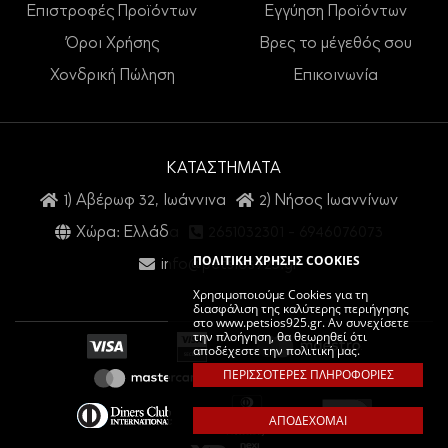
Επιστροφές Προϊόντων
Εγγύηση Προϊόντων
Όροι Χρήσης
Βρες το μέγεθός σου
Χονδρική Πώληση
Επικοινωνία
ΚΑΤΑΣΤΗΜΑΤΑ
1) Αβέρωφ 32, Ιωάννινα
2) Νήσος Ιωαννίνων
Χώρα: Ελλάδα
2651032301
-
6946076073
ΠΟΛΙΤΙΚΗ ΧΡΗΣΗΣ COOKIES
info@petsios925.gr
Χρησιμοποιούμε Cookies για τη
διασφάλιση της καλύτερης περιήγησης
στο www.petsios925.gr. Αν συνεχίσετε
την πλοήγηση, θα θεωρηθεί ότι
αποδέχεστε την πολιτική μας.
ΠΕΡΙΣΣΟΤΕΡΕΣ ΠΛΗΡΟΦΟΡΙΕΣ
ΑΠΟΔΕΧΟΜΑΙ