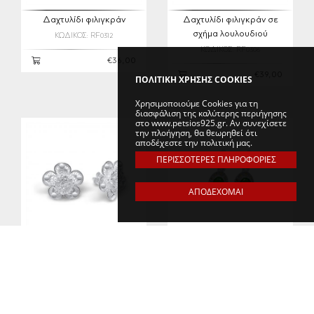
Δαχτυλίδι φιλιγκράν
Δαχτυλίδι φιλιγκράν σε
σχήμα λουλουδιού
ΚΩΔΙΚΟΣ: RF0312
ΚΩΔΙΚΟΣ: RF0306
€36,00
€39,00
ΠΟΛΙΤΙΚΗ ΧΡΗΣΗΣ COOKIES
Χρησιμοποιούμε Cookies για τη
διασφάλιση της καλύτερης περιήγησης
στο www.petsios925.gr. Αν συνεχίσετε
την πλοήγηση, θα θεωρηθεί ότι
αποδέχεστε την πολιτική μας.
ΠΕΡΙΣΣΟΤΕΡΕΣ ΠΛΗΡΟΦΟΡΙΕΣ
ΑΠΟΔΕΧΟΜΑΙ
Σκουλαρίκια φιλιγκράν
Σκουλαρίκια κρεμαστά με
καρφωτά σε σχήμα
πέτρες σμαράγδι και
λουλουδιού
μαρκασίτες
ΚΩΔΙΚΟΣ: EF0002
ΚΩΔΙΚΟΣ: MSE0013