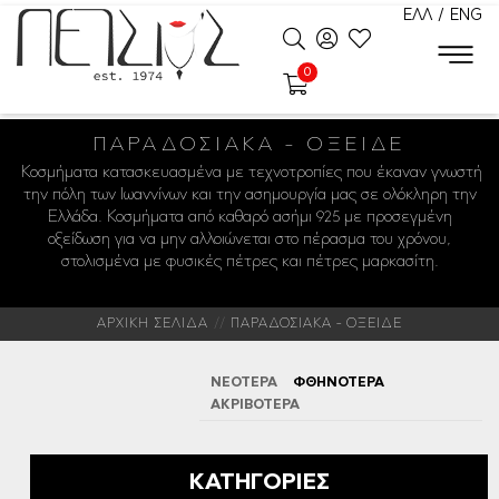
ΕΛΛ
/
ENG
0
ΠΑΡΑΔΟΣΙΑΚΆ - ΟΞΕΙΔΈ
Κοσμήματα κατασκευασμένα με τεχνοτροπίες που έκαναν γνωστή
την πόλη των Ιωαννίνων και την ασημουργία μας σε ολόκληρη την
Ελλάδα. Κοσμήματα από καθαρό ασήμι 925 με προσεγμένη
οξείδωση για να μην αλλοιώνεται στο πέρασμα του χρόνου,
στολισμένα με φυσικές πέτρες και πέτρες μαρκασίτη.
ΑΡΧΙΚΗ ΣΕΛΙΔΑ
ΠΑΡΑΔΟΣΙΑΚΑ - ΟΞΕΙΔΕ
ΝΕΟΤΕΡΑ
ΦΘΗΝΟΤΕΡΑ
ΑΚΡΙΒΟΤΕΡΑ
ΚΑΤΗΓΟΡΙΕΣ