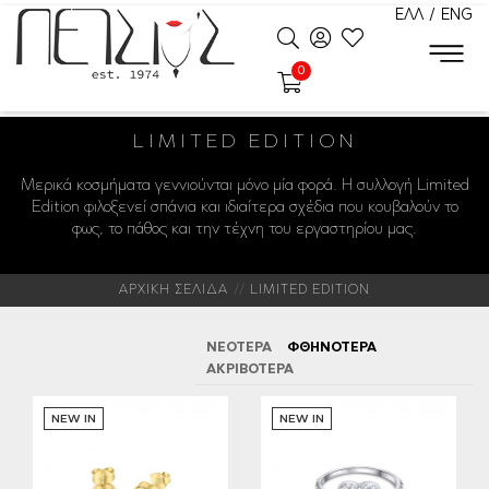
ΕΛΛ
/
ENG
0
LIMITED EDITION
Μερικά κοσμήματα γεννιούνται μόνο μία φορά. Η συλλογή Limited
Edition φιλοξενεί σπάνια και ιδιαίτερα σχέδια που κουβαλούν το
φως, το πάθος και την τέχνη του εργαστηρίου μας.
ΑΡΧΙΚΗ ΣΕΛΙΔΑ
LIMITED EDITION
ΝΕΟΤΕΡΑ
ΦΘΗΝΟΤΕΡΑ
ΑΚΡΙΒΟΤΕΡΑ
NEW IN
NEW IN