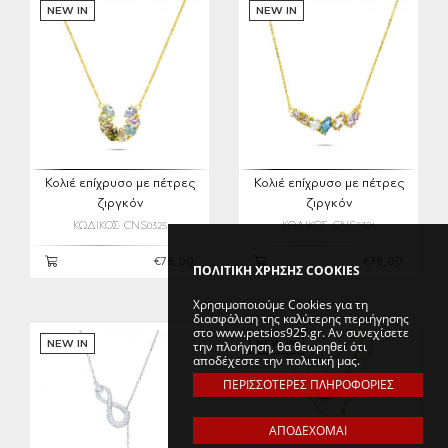
NEW IN
NEW IN
Κολιέ επίχρυσο με πέτρες
Κολιέ επίχρυσο με πέτρες
ζιργκόν
ζιργκόν
ΚΩΔΙΚΟΣ: CNS0325
ΚΩΔΙΚΟΣ: CNS0326
€78,00
€78,00
ΠΟΛΙΤΙΚΗ ΧΡΗΣΗΣ COOKIES
Χρησιμοποιούμε Cookies για τη
διασφάλιση της καλύτερης περιήγησης
στο www.petsios925.gr. Αν συνεχίσετε
την πλοήγηση, θα θεωρηθεί ότι
NEW IN
NEW IN
αποδέχεστε την πολιτική μας.
ΠΕΡΙΣΣΟΤΕΡΕΣ ΠΛΗΡΟΦΟΡΙΕΣ
ΑΠΟΔΕΧΟΜΑΙ