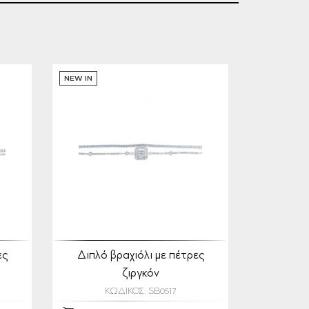
NEW IN
ες
Διπλό βραχιόλι με πέτρες
ζιργκόν
ΚΩΔΙΚΟΣ: SB0517