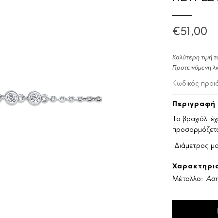
€51,00
Καλύτερη τιμή τ
Προτεινόμενη λι
Κωδικός προϊ
Περιγραφή 
Το βραχιόλι έ
προσαρμόζετα
Διάμετρος μο
Χαρακτηρισ
Μέταλλο:
Ασή