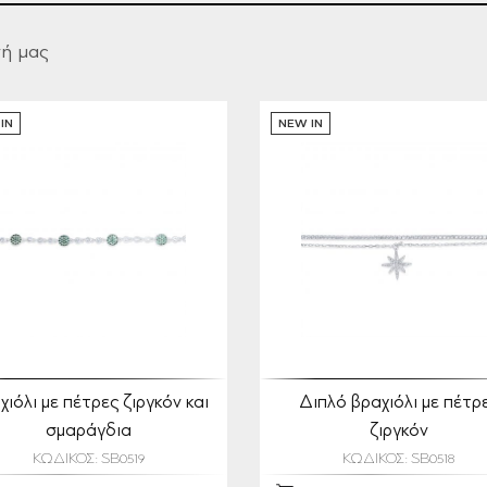
γή μας
IN
NEW IN
χιόλι με πέτρες ζιργκόν και
Διπλό βραχιόλι με πέτρ
σμαράγδια
ζιργκόν
ΚΩΔΙΚΟΣ: SB0519
ΚΩΔΙΚΟΣ: SB0518