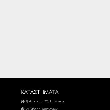
ΚΑΤΑΣΤΗΜΑΤΑ
1) Αβέρωφ 32, Ιωάννινα
2) Νήσος Ιωαννίνων