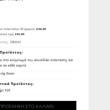
ων τελευταίων 30 ημερών:
€45,00
ανική τιμή:
€51,00
SB0161
όντος:
Προϊόντος:
χει στο κούμπωμά του αλυσιδάκι επέκτασης και
ι σε κάθε καρπό.
τίφ 15mm.
τικά Προϊόντος:
μι 925