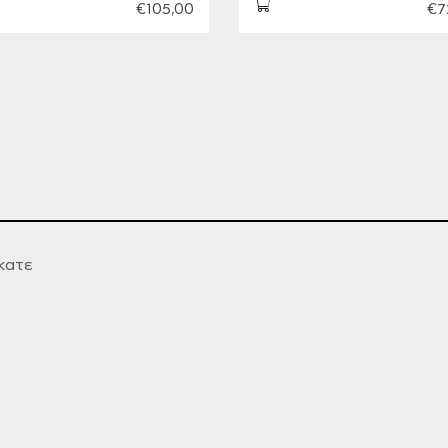
€105,00
€7
κατε