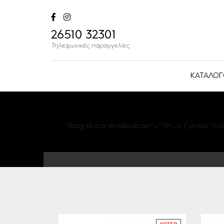
26510 32301
Τηλεφωνικές παραγγελίες
ΚΑΤΑΛΟΓ
Βραχιόλια από καθαρό ασήμι .925 με ζιργκόν πέτρ