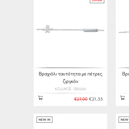
OFFER
Βραχιόλι ταυτότητα με πέτρες
Βρα
ζιργκόν
ΚΩΔΙΚΟΣ: SB0200
€21,33
€27,00
NEW IN
NEW 