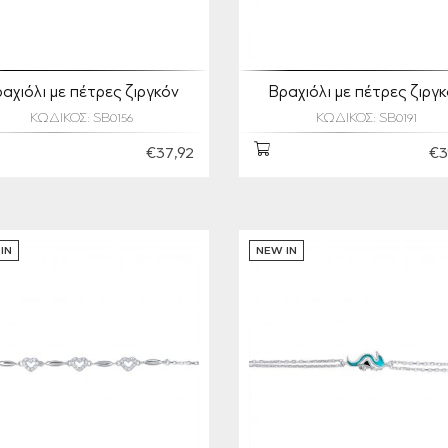
αχιόλι με πέτρες ζιργκόν
Βραχιόλι με πέτρες ζιργ
ΚΩΔΙΚΟΣ: SB0156
ΚΩΔΙΚΟΣ: SB0191
€37,92
€3
IN
NEW IN