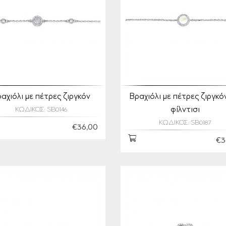
αχιόλι με πέτρες ζιργκόν
Βραχιόλι με πέτρες ζιργκόν
φίλντισι
ΚΩΔΙΚΟΣ: SB0146
ΚΩΔΙΚΟΣ: SB0187
€36,00
€3