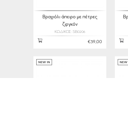
Βραχιόλι άπειρο με πέτρες
Βρ
ζιργκόν
ΚΩΔΙΚΟΣ: SB0206
€39,00
NEW IN
NEW 