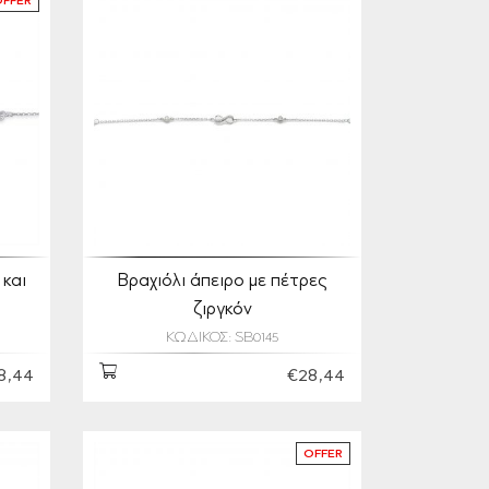
OFFER
 και
Βραχιόλι άπειρο με πέτρες
ζιργκόν
ΚΩΔΙΚΟΣ: SB0145
8,44
€28,44
OFFER