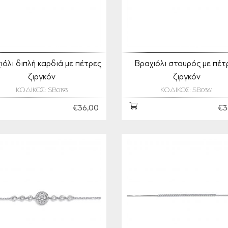
ιόλι διπλή καρδιά με πέτρες
Βραχιόλι σταυρός με πέτ
ζιργκόν
ζιργκόν
ΚΩΔΙΚΟΣ: SB0193
ΚΩΔΙΚΟΣ: SB0361
€36,00
€3