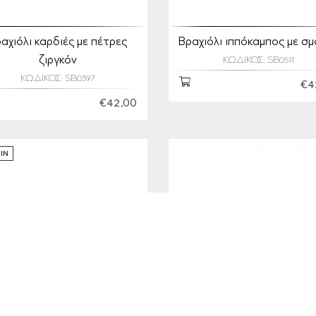
αχιόλι καρδιές με πέτρες
Βραχιόλι ιππόκαμπος με σ
ζιργκόν
ΚΩΔΙΚΟΣ: SB0511
ΚΩΔΙΚΟΣ: SB0397
€4
€42,00
IN