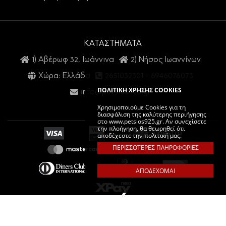
ΚΑΤΑΣΤΗΜΑΤΑ
1) Αβέρωφ 32, Ιωάννινα
2) Νήσος Ιωαννίνων
Χώρα: Ελλάδα
2651032301
-
6946076073
ΠΟΛΙΤΙΚΗ ΧΡΗΣΗΣ COOKIES
info@petsios925.gr
Χρησιμοποιούμε Cookies για τη
διασφάλιση της καλύτερης περιήγησης
στο www.petsios925.gr. Αν συνεχίσετε
την πλοήγηση, θα θεωρηθεί ότι
αποδέχεστε την πολιτική μας.
ΠΕΡΙΣΣΟΤΕΡΕΣ ΠΛΗΡΟΦΟΡΙΕΣ
ΑΠΟΔΕΧΟΜΑΙ
PETSIOS925. COPYRIGHT © 2026 ALL RIGHTS RESERVED.