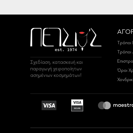
ΑΓΟ
Τρόποι
Τρόποι
Επιστρ
Σχεδίαση, κατασκευή και
παραγωγή χειροποίητων
Όροι Χ
ασημένιων κοσμημάτων!
Χονδρι