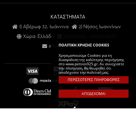
ΚΑΤΑΣΤΗΜΑΤΑ
1) Αβέρωφ 32, Ιωάννινα
2) Νήσος Ιωαννίνων
Χώρα: Ελλάδα
2651032301
-
6946076073
ΠΟΛΙΤΙΚΗ ΧΡΗΣΗΣ COOKIES
info@petsios925.gr
Χρησιμοποιούμε Cookies για τη
διασφάλιση της καλύτερης περιήγησης
στο www.petsios925.gr. Αν συνεχίσετε
την πλοήγηση, θα θεωρηθεί ότι
αποδέχεστε την πολιτική μας.
ΠΕΡΙΣΣΟΤΕΡΕΣ ΠΛΗΡΟΦΟΡΙΕΣ
ΑΠΟΔΕΧΟΜΑΙ
PETSIOS925. COPYRIGHT © 2026 ALL RIGHTS RESERVED.