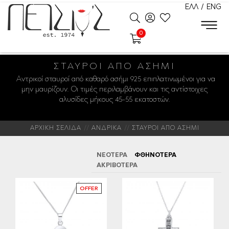
ΕΛΛ
/
ENG
0
ΣΤΑΥΡΟΊ ΑΠΌ ΑΣΉΜΙ
Αντρικοί σταυροί από καθαρό ασήμι 925 επιπλατινωμένοι για να
μην μαυρίζουν. Οι τιμές περιλαμβάνουν και τις αντίστοιχες
αλυσίδες μήκους 45-55 εκατοστών.
ΑΡΧΙΚΗ ΣΕΛΙΔΑ
ΑΝΔΡΙΚΑ
ΣΤΑΥΡΟΙ ΑΠΟ ΑΣΗΜΙ
ΝΕΟΤΕΡΑ
ΦΘΗΝΟΤΕΡΑ
ΑΚΡΙΒΟΤΕΡΑ
OFFER