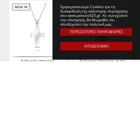
Χρησιμοποιούμε Cookies για τη
NEW IN
διασφάλιση της καλύτερης περιήγησης
στο www.petsios925.gr. Αν συνεχίσετε
την πλοήγηση, θα θεωρηθεί ότι
αποδέχεστε την πολιτική μας.
ΠΕΡΙΣΣΟΤΕΡΕΣ ΠΛΗΡΟΦΟΡΙΕΣ
ΑΠΟΔΕΧΟΜΑΙ
Ανδρικός σταυρός
Ανδρικός σταυρός με τον
εσταυρωμένο
ΚΩΔΙΚΟΣ: MANC0074
ΚΩΔΙΚΟΣ: MANC0081
€57,00
€57,00