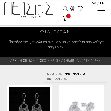
ΕΛΛ
/
ENG
0
ΦΙΛΙΓΚΡΆΝ
Παραδοσιακά γιαννιώτικα σκουλαρίκια χειροποίητα από καθαρό
ασήμι 925.
ΑΡΧΙΚΗ ΣΕΛΙΔΑ
ΣΚΟΥΛΑΡΙΚΙΑ ΑΣΗΜΕΝΙΑ
ΦΙΛΙΓΚΡΑΝ
ΝΕΟΤΕΡΑ
ΦΘΗΝΟΤΕΡΑ
ΑΚΡΙΒΟΤΕΡΑ