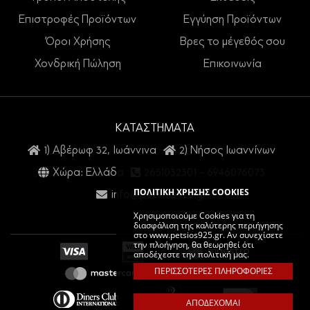
Επιστροφές Προϊόντων
Εγγύηση Προϊόντων
Όροι Χρήσης
Βρες το μέγεθός σου
Χονδρική Πώληση
Επικοινωνία
ΚΑΤΑΣΤΗΜΑΤΑ
1) Αβέρωφ 32, Ιωάννινα
2) Νήσος Ιωαννίνων
Χώρα: Ελλάδα
2651032301
-
6946076073
ΠΟΛΙΤΙΚΗ ΧΡΗΣΗΣ COOKIES
info@petsios925.gr
Χρησιμοποιούμε Cookies για τη
διασφάλιση της καλύτερης περιήγησης
στο www.petsios925.gr. Αν συνεχίσετε
την πλοήγηση, θα θεωρηθεί ότι
αποδέχεστε την πολιτική μας.
ΠΕΡΙΣΣΟΤΕΡΕΣ ΠΛΗΡΟΦΟΡΙΕΣ
ΑΠΟΔΕΧΟΜΑΙ