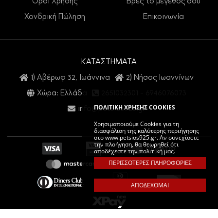
Όροι Χρήσης
Βρες το μέγεθός σου
Χονδρική Πώληση
Επικοινωνία
ΚΑΤΑΣΤΗΜΑΤΑ
1) Αβέρωφ 32, Ιωάννινα
2) Νήσος Ιωαννίνων
Χώρα: Ελλάδα
2651032301
-
6946076073
ΠΟΛΙΤΙΚΗ ΧΡΗΣΗΣ COOKIES
info@petsios925.gr
Χρησιμοποιούμε Cookies για τη
διασφάλιση της καλύτερης περιήγησης
στο www.petsios925.gr. Αν συνεχίσετε
την πλοήγηση, θα θεωρηθεί ότι
αποδέχεστε την πολιτική μας.
ΠΕΡΙΣΣΟΤΕΡΕΣ ΠΛΗΡΟΦΟΡΙΕΣ
ΑΠΟΔΕΧΟΜΑΙ