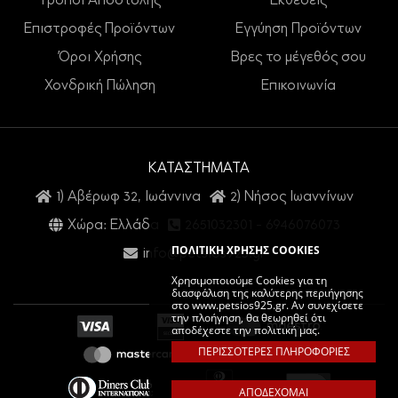
Τρόποι Αποστολής
Εκθέσεις
Επιστροφές Προϊόντων
Εγγύηση Προϊόντων
Όροι Χρήσης
Βρες το μέγεθός σου
Χονδρική Πώληση
Επικοινωνία
ΚΑΤΑΣΤΗΜΑΤΑ
1) Αβέρωφ 32, Ιωάννινα
2) Νήσος Ιωαννίνων
Χώρα: Ελλάδα
2651032301
-
6946076073
ΠΟΛΙΤΙΚΗ ΧΡΗΣΗΣ COOKIES
info@petsios925.gr
Χρησιμοποιούμε Cookies για τη
διασφάλιση της καλύτερης περιήγησης
στο www.petsios925.gr. Αν συνεχίσετε
την πλοήγηση, θα θεωρηθεί ότι
αποδέχεστε την πολιτική μας.
ΠΕΡΙΣΣΟΤΕΡΕΣ ΠΛΗΡΟΦΟΡΙΕΣ
ΑΠΟΔΕΧΟΜΑΙ