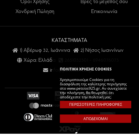
Όροι Χρήσης
Βρες το μέγεθός σου
Χονδρική Πώληση
Επικοινωνία
ΚΑΤΑΣΤΗΜΑΤΑ
1) Αβέρωφ 32, Ιωάννινα
2) Νήσος Ιωαννίνων
Χώρα: Ελλάδα
2651032301
-
6946076073
ΠΟΛΙΤΙΚΗ ΧΡΗΣΗΣ COOKIES
info@petsios925.gr
Χρησιμοποιούμε Cookies για τη
διασφάλιση της καλύτερης περιήγησης
στο www.petsios925.gr. Αν συνεχίσετε
την πλοήγηση, θα θεωρηθεί ότι
αποδέχεστε την πολιτική μας.
ΠΕΡΙΣΣΟΤΕΡΕΣ ΠΛΗΡΟΦΟΡΙΕΣ
ΑΠΟΔΕΧΟΜΑΙ