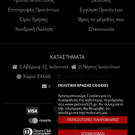
Τρόποι Αποστολής
Εκθέσεις
Επιστροφές Προϊόντων
Εγγύηση Προϊόντων
Όροι Χρήσης
Βρες το μέγεθός σου
Χονδρική Πώληση
Επικοινωνία
ΚΑΤΑΣΤΗΜΑΤΑ
1) Αβέρωφ 32, Ιωάννινα
2) Νήσος Ιωαννίνων
Χώρα: Ελλάδα
2651032301
-
6946076073
ΠΟΛΙΤΙΚΗ ΧΡΗΣΗΣ COOKIES
info@petsios925.gr
Χρησιμοποιούμε Cookies για τη
διασφάλιση της καλύτερης περιήγησης
στο www.petsios925.gr. Αν συνεχίσετε
την πλοήγηση, θα θεωρηθεί ότι
αποδέχεστε την πολιτική μας.
ΠΕΡΙΣΣΟΤΕΡΕΣ ΠΛΗΡΟΦΟΡΙΕΣ
ΑΠΟΔΕΧΟΜΑΙ