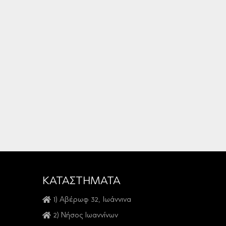
ΚΑΤΑΣΤΗΜΑΤΑ
1) Αβέρωφ 32, Ιωάννινα
2) Νήσος Ιωαννίνων