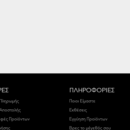
ΡΕΣ
ΠΛΗΡΟΦΟΡΙΕΣ
 Πληρωμής
Ποιοι Είμαστε
 Αποστολής
Εκθέσεις
οφές Προϊόντων
Εγγύηση Προϊόντων
ρήσης
Βρες το μέγεθός σου