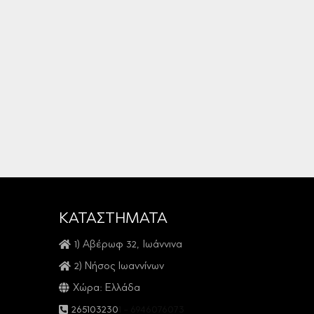
ΚΑΤΑΣΤΗΜΑΤΑ
1) Αβέρωφ 32, Ιωάννινα
2) Νήσος Ιωαννίνων
Χώρα: Ελλάδα
2651032301
-
6946076073