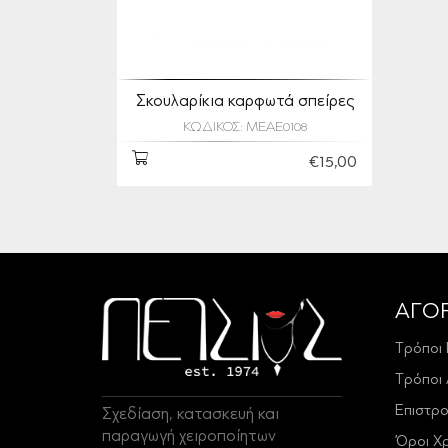
Σκουλαρίκια καρφωτά σπείρες
ΚΩΔΙΚΟΣ: MEAE0108
€15,00
ΑΓΟ
Τρόποι
Τρόποι
Επιστρ
Σχεδίαση, κατασκευή και
παραγωγή χειροποίητων
Όροι Χ