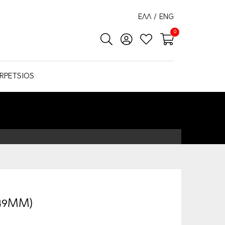
ΕΛΛ
/
ENG
0
RPETSIOS
(49MM)