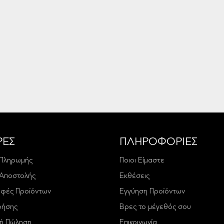
ΡΕΣ
ΠΛΗΡΟΦΟΡΙΕΣ
 Πληρωμής
Ποιοι Είμαστε
 Αποστολής
Εκθέσεις
οφές Προϊόντων
Εγγύηση Προϊόντων
ρήσης
Βρες το μέγεθός σου
κή Πώληση
Επικοινωνία