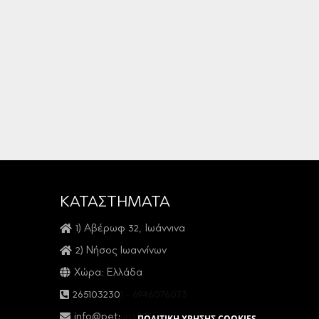
ΚΑΤΑΣΤΗΜΑΤΑ
1) Αβέρωφ 32, Ιωάννινα
2) Νήσος Ιωαννίνων
Χώρα: Ελλάδα
2651032301
-
6946076073
info@petsios925.gr
ΠΟΛΙΤΙΚΗ ΧΡΗΣΗΣ COOKIES