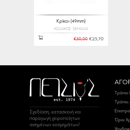
Κρίκοι (49mm)
ΚΩΔΙΚΟΣ: SEH0225
€23,70
€30,00
ΑΓΟ
Τρόποι
Τρόποι
Επιστρ
Σχεδίαση, κατασκευή και
παραγωγή χειροποίητων
Όροι Χ
ασημένιων κοσμημάτων!
Χονδρι