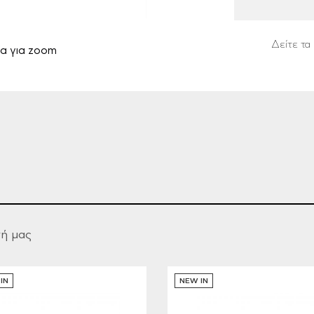
Δείτε τα 
α για zoom
γή μας
IN
NEW IN