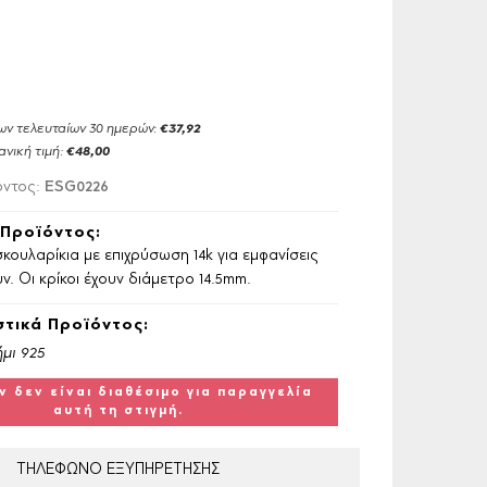
ων τελευταίων 30 ημερών:
€37,92
ανική τιμή:
€48,00
ESG0226
όντος:
Προϊόντος:
κουλαρίκια με επιχρύσωση 14k για εμφανίσεις
ν. Οι κρίκοι έχουν διάμετρο 14.5mm.
τικά Προϊόντος:
μι 925
ν δεν είναι διαθέσιμο για παραγγελία
αυτή τη στιγμή.
ΤΗΛΕΦΩΝΟ
ΕΞΥΠΗΡΕΤΗΣΗΣ