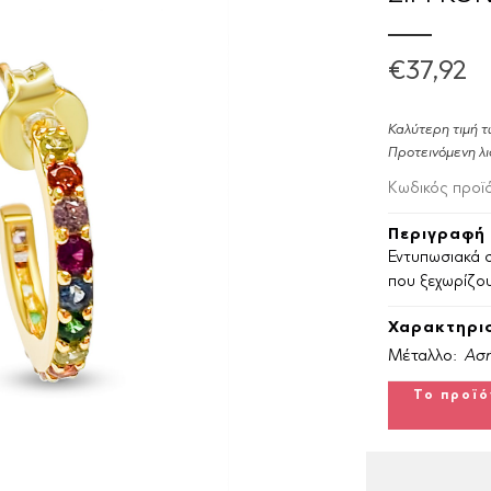
€37,92
Καλύτερη τιμή τ
Προτεινόμενη λι
Κωδικός προϊ
Περιγραφή 
Εντυπωσιακά σ
που ξεχωρίζου
Χαρακτηρισ
Μέταλλο:
Ασή
Το προϊό