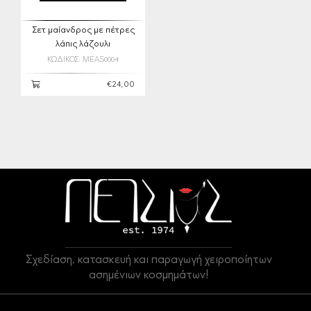
Σετ μαίανδρος με πέτρες
λάπις λάζουλι
ΚΩΔΙΚΟΣ: MEAS0004
€24,00
Σχεδίαση, κατασκευή και παραγωγή χειροποίητων
ασημένιων κοσμημάτων!