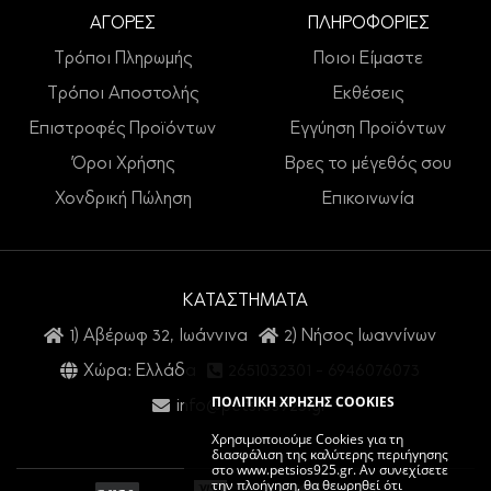
ΑΓΟΡΕΣ
ΠΛΗΡΟΦΟΡΙΕΣ
Τρόποι Πληρωμής
Ποιοι Είμαστε
Τρόποι Αποστολής
Εκθέσεις
Επιστροφές Προϊόντων
Εγγύηση Προϊόντων
Όροι Χρήσης
Βρες το μέγεθός σου
Χονδρική Πώληση
Επικοινωνία
ΚΑΤΑΣΤΗΜΑΤΑ
1) Αβέρωφ 32, Ιωάννινα
2) Νήσος Ιωαννίνων
Χώρα: Ελλάδα
2651032301
-
6946076073
ΠΟΛΙΤΙΚΗ ΧΡΗΣΗΣ COOKIES
info@petsios925.gr
Χρησιμοποιούμε Cookies για τη
διασφάλιση της καλύτερης περιήγησης
στο www.petsios925.gr. Αν συνεχίσετε
την πλοήγηση, θα θεωρηθεί ότι