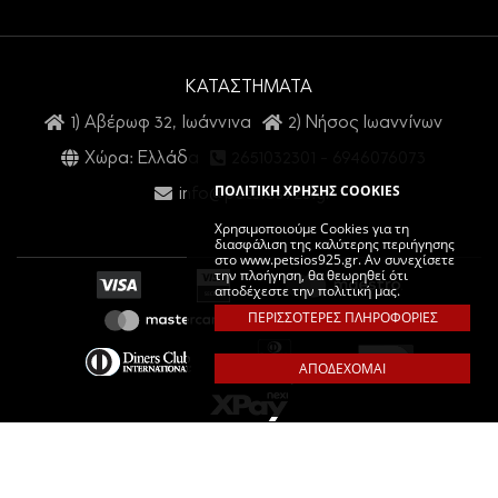
ΚΑΤΑΣΤΗΜΑΤΑ
1) Αβέρωφ 32, Ιωάννινα
2) Νήσος Ιωαννίνων
Χώρα: Ελλάδα
2651032301
-
6946076073
ΠΟΛΙΤΙΚΗ ΧΡΗΣΗΣ COOKIES
info@petsios925.gr
Χρησιμοποιούμε Cookies για τη
διασφάλιση της καλύτερης περιήγησης
στο www.petsios925.gr. Αν συνεχίσετε
την πλοήγηση, θα θεωρηθεί ότι
αποδέχεστε την πολιτική μας.
ΠΕΡΙΣΣΟΤΕΡΕΣ ΠΛΗΡΟΦΟΡΙΕΣ
ΑΠΟΔΕΧΟΜΑΙ
PETSIOS925. COPYRIGHT © 2026 ALL RIGHTS RESERVED.