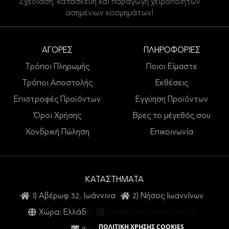
Σχεδίαση, κατασκευή και παραγωγή χειροποίητων
ασημένιων κοσμημάτων!
ΑΓΟΡΕΣ
ΠΛΗΡΟΦΟΡΙΕΣ
Τρόποι Πληρωμής
Ποιοι Είμαστε
Τρόποι Αποστολής
Εκθέσεις
Επιστροφές Προϊόντων
Εγγύηση Προϊόντων
Όροι Χρήσης
Βρες το μέγεθός σου
Χονδρική Πώληση
Επικοινωνία
ΚΑΤΑΣΤΗΜΑΤΑ
1) Αβέρωφ 32, Ιωάννινα
2) Νήσος Ιωαννίνων
Χώρα: Ελλάδα
2651032301
-
6946076073
ΠΟΛΙΤΙΚΗ ΧΡΗΣΗΣ COOKIES
info@petsios925.gr