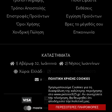
Τρόποι Πληρωμής
Ποιοι Είμαστε
Τρόποι Αποστολής
Εκθέσεις
Επιστροφές Προϊόντων
Εγγύηση Προϊόντων
Όροι Χρήσης
Βρες το μέγεθός σου
Χονδρική Πώληση
Επικοινωνία
ΚΑΤΑΣΤΗΜΑΤΑ
1) Αβέρωφ 32, Ιωάννινα
2) Νήσος Ιωαννίνων
Χώρα: Ελλάδα
2651032301
-
6946076073
ΠΟΛΙΤΙΚΗ ΧΡΗΣΗΣ COOKIES
info@petsios925.gr
Χρησιμοποιούμε Cookies για τη
διασφάλιση της καλύτερης περιήγησης
στο www.petsios925.gr. Αν συνεχίσετε
την πλοήγηση, θα θεωρηθεί ότι
αποδέχεστε την πολιτική μας.
ΠΕΡΙΣΣΟΤΕΡΕΣ ΠΛΗΡΟΦΟΡΙΕΣ