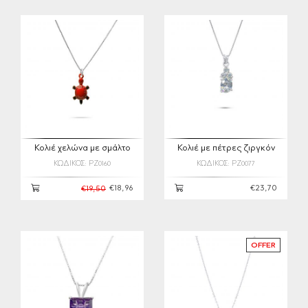
Κολιέ χελώνα με σμάλτο
Κολιέ με πέτρες ζιργκόν
ΚΩΔΙΚΟΣ: PZ0160
ΚΩΔΙΚΟΣ: PZ0077
€18,96
€23,70
€19,50
OFFER