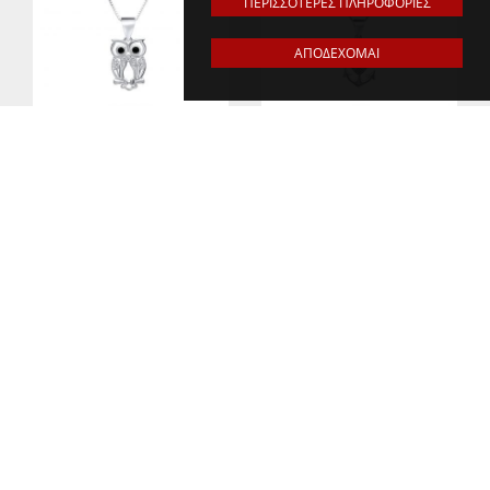
ΠΕΡΙΣΣΟΤΕΡΕΣ ΠΛΗΡΟΦΟΡΙΕΣ
ΑΠΟΔΕΧΟΜΑΙ
Κολιέ κουκουβάγια με
Κολιέ άγκυρα με πέτρες
πέτρες ζιργκόν
ζιργκόν
ΚΩΔΙΚΟΣ: PZ0066
ΚΩΔΙΚΟΣ: PZ0096
€28,44
€28,44
€36,00
OFFER