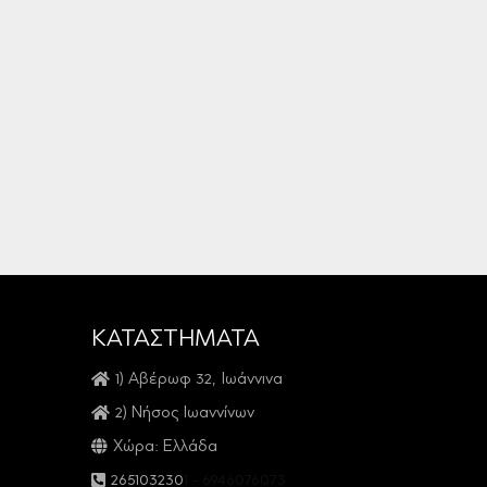
ΚΑΤΑΣΤΗΜΑΤΑ
1) Αβέρωφ 32, Ιωάννινα
2) Νήσος Ιωαννίνων
Χώρα: Ελλάδα
2651032301
-
6946076073