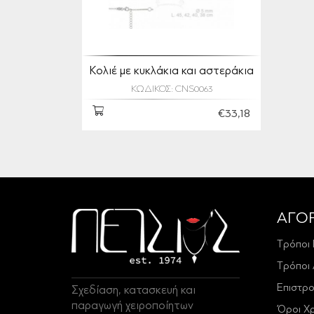
Κολιέ με κυκλάκια και αστεράκια
ΚΩΔΙΚΟΣ: CNS0063
€33,18
ΑΓΟ
Τρόποι
Τρόποι
Επιστρ
Σχεδίαση, κατασκευή και
παραγωγή χειροποίητων
Όροι Χ