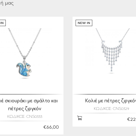
γή μας
IN
NEW IN
ιέ σκιουράκι με σμάλτο και
Κολιέ με πέτρες ζιργκό
πέτρες ζιργκόν
ΚΩΔΙΚΟΣ: CNS0329
ΚΩΔΙΚΟΣ: CNS0333
€22
€66,00