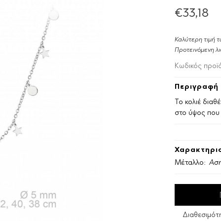
€33,18
Καλύτερη τιμή τ
Προτεινόμενη λι
Κωδικός προϊ
Περιγραφή 
Το κολιέ διαθ
στο ύψος που 
Χαρακτηρισ
Μέταλλο:
Ασή
Διαθεσιμότ