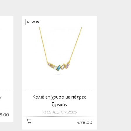
NEW IN
ν
Κολιέ επίχρυσο με πέτρες
ζιργκόν
ΚΩΔΙΚΟΣ: CNS0326
5,00
€78,00