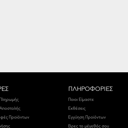
ΡΕΣ
ΠΛΗΡΟΦΟΡΙΕΣ
 Πληρωμής
Ποιοι Είμαστε
 Αποστολής
Εκθέσεις
οφές Προϊόντων
Εγγύηση Προϊόντων
ρήσης
Βρες το μέγεθός σου