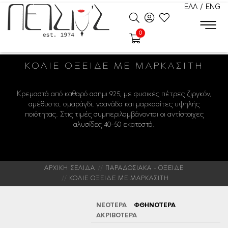
ΕΛΛ
/
ENG
0
ΚΟΛΙΈ ΟΞΕΙΔΈ ΜΕ ΜΑΡΚΑΣΊΤΗ
Κρεμαστά από καθαρό ασήμι 925, με φυσικές πέτρες ζιργκόν,
αμέθυστο, σμαράγδι, γρανάδα και μαρκασίτες υψηλής
ποιότητας. Στις τιμές συμπεριλαμβάνονται οι αντίστοιχες
αλυσίδες 40-50 εκατοστά.
ΑΡΧΙΚΗ ΣΕΛΙΔΑ
ΠΑΡΑΔΟΣΙΑΚΑ - ΟΞΕΙΔΕ
ΚΟΛΙΕ ΟΞΕΙΔΕ ΜΕ ΜΑΡΚΑΣΙΤΗ
ΝΕΟΤΕΡΑ
ΦΘΗΝΟΤΕΡΑ
ΑΚΡΙΒΟΤΕΡΑ