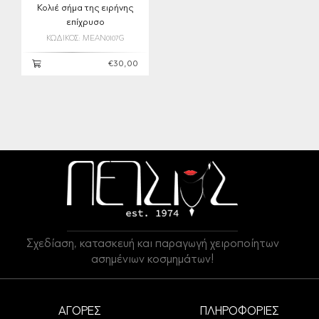
Κολιέ σήμα της ειρήνης
επίχρυσο
ΚΩΔΙΚΟΣ: MEAN0107G
€30,00
Σχεδίαση, κατασκευή και παραγωγή χειροποίητων
ασημένιων κοσμημάτων!
ΑΓΟΡΕΣ
ΠΛΗΡΟΦΟΡΙΕΣ