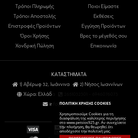
Τρόποι Πληρωμής
Ποιοι Είμαστε
Τρόποι Αποστολής
Εκθέσεις
Επιστροφές Προϊόντων
Εγγύηση Προϊόντων
Όροι Χρήσης
Βρες το μέγεθός σου
Χονδρική Πώληση
Επικοινωνία
ΚΑΤΑΣΤΗΜΑΤΑ
1) Αβέρωφ 32, Ιωάννινα
2) Νήσος Ιωαννίνων
Χώρα: Ελλάδα
2651032301
-
6946076073
ΠΟΛΙΤΙΚΗ ΧΡΗΣΗΣ COOKIES
info@petsios925.gr
Χρησιμοποιούμε Cookies για τη
διασφάλιση της καλύτερης περιήγησης
στο www.petsios925.gr. Αν συνεχίσετε
την πλοήγηση, θα θεωρηθεί ότι
αποδέχεστε την πολιτική μας.