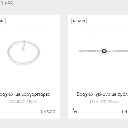
γή μας
IN
NEW IN
ραχιόλι με μαργαριτάρια
Βραχιόλι χελώνα με σμά
ΚΩΔΙΚΟΣ: SB0521
ΚΩΔΙΚΟΣ: SB0514
€45,00
€4