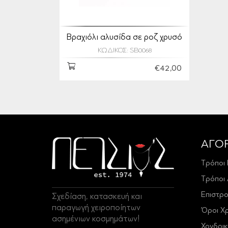
Βραχιόλι αλυσίδα σε ροζ χρυσό
ΚΩΔΙΚΟΣ: SB0068
€42,00
ΑΓΟ
Τρόποι
Τρόποι
Επιστρ
Σχεδίαση, κατασκευή και
παραγωγή χειροποίητων
Όροι Χ
ασημένιων κοσμημάτων!
Χονδρι