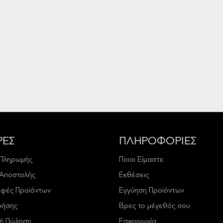
ΡΕΣ
ΠΛΗΡΟΦΟΡΙΕΣ
 Πληρωμής
Ποιοι Είμαστε
 Αποστολής
Εκθέσεις
οφές Προϊόντων
Εγγύηση Προϊόντων
ρήσης
Βρες το μέγεθός σου
κή Πώληση
Επικοινωνία