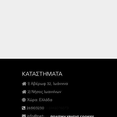
ΚΑΤΑΣΤΗΜΑΤΑ
1) Αβέρωφ 32, Ιωάννινα
2) Νήσος Ιωαννίνων
Χώρα: Ελλάδα
2651032301
-
6946076073
info@petsios925.gr
ΠΟΛΙΤΙΚΗ ΧΡΗΣΗΣ COOKIES