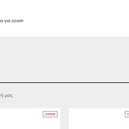
α για zoom
γή μας
OFFER