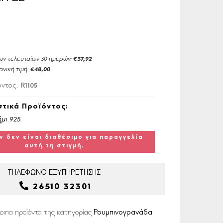
ων τελευταίων 30 ημερών:
€37,92
ανική τιμή:
€48,00
R1105
όντος:
τικά Προϊόντος:
μι 925
ν δεν είναι διαθέσιμο για παραγγελία
αυτή τη στιγμή.
ΤΗΛΕΦΩΝΟ
ΕΞΥΠΗΡΕΤΗΣΗΣ
26510 32301
οιπα προϊόντα της κατηγορίας
Ρουμπινογρανάδα