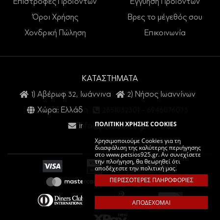
Επιστροφές Προϊόντων
Εγγύηση Προϊόντων
Όροι Χρήσης
Βρες το μέγεθός σου
Χονδρική Πώληση
Επικοινωνία
ΚΑΤΑΣΤΗΜΑΤΑ
1) Αβέρωφ 32, Ιωάννινα
2) Νήσος Ιωαννίνων
Χώρα: Ελλάδα
2651032301
-
6946076073
ΠΟΛΙΤΙΚΗ ΧΡΗΣΗΣ COOKIES
info@petsios925.gr
Χρησιμοποιούμε Cookies για τη
διασφάλιση της καλύτερης περιήγησης
στο www.petsios925.gr. Αν συνεχίσετε
την πλοήγηση, θα θεωρηθεί ότι
αποδέχεστε την πολιτική μας.
ΠΕΡΙΣΣΟΤΕΡΕΣ ΠΛΗΡΟΦΟΡΙΕΣ
ΑΠΟΔΕΧΟΜΑΙ