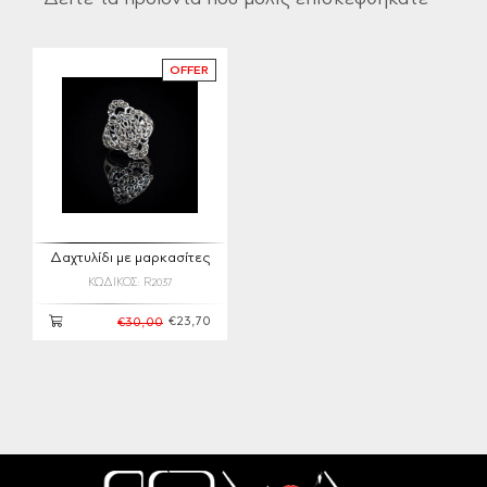
Δείτε τα προϊόντα που μόλις επισκεφθήκατε
OFFER
Δαχτυλίδι με μαρκασίτες
ΚΩΔΙΚΟΣ: R2037
€23,70
€30,00