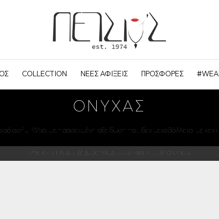
ΟΣ
COLLECTION
ΝΕΕΣ ΑΦΙΞΕΙΣ
ΠΡΟΣΦΟΡΕΣ
#WEA
ΌΝΥΧΑΣ
αρό ασήμι 925ο, με προσεγμένη οξείδωση που δεν μεταβάλλεται με κεντ
ΑΡΧΙΚΗ ΣΕΛΙΔΑ
ΔΑΧΤΥΛΙΔΙΑ ΑΣΗΜΕΝΙΑ
ΟΝΥΧΑΣ