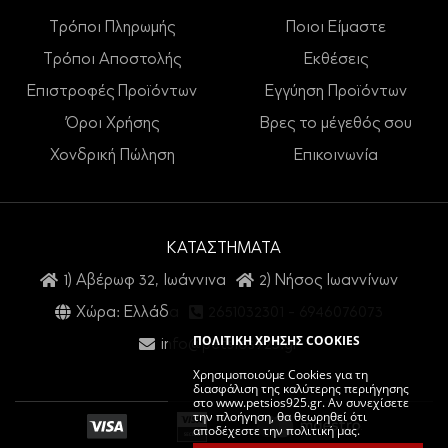
Τρόποι Πληρωμής
Ποιοι Είμαστε
Τρόποι Αποστολής
Εκθέσεις
Επιστροφές Προϊόντων
Εγγύηση Προϊόντων
Όροι Χρήσης
Βρες το μέγεθός σου
Χονδρική Πώληση
Επικοινωνία
ΚΑΤΑΣΤΗΜΑΤΑ
1) Αβέρωφ 32, Ιωάννινα
2) Νήσος Ιωαννίνων
Χώρα: Ελλάδα
2651032301
-
6946076073
ΠΟΛΙΤΙΚΗ ΧΡΗΣΗΣ COOKIES
info@petsios925.gr
Χρησιμοποιούμε Cookies για τη
διασφάλιση της καλύτερης περιήγησης
στο www.petsios925.gr. Αν συνεχίσετε
την πλοήγηση, θα θεωρηθεί ότι
αποδέχεστε την πολιτική μας.