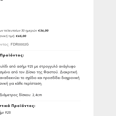
ων τελευταίων 30 ημερών:
€36,00
ανική τιμή:
€65,00
FDR0002G
όντος:
Προϊόντος:
υλίδι από ασήμι 925 με στρογγυλό ανάγλυφο
σμένο από τον Δίσκο της Φαιστού. Διακριτική
αναδεικνύει το σχέδιο και προσδίδει διαχρονική
ανική για κάθε περίσταση.
 Διάμετρος δίσκου: 2,4cm
τικά Προϊόντος:
μι 925