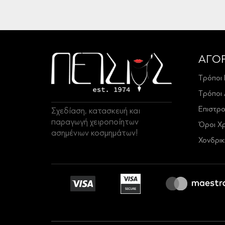
ΑΓΟ
Τρόποι
Τρόποι
Επιστρ
Σχεδίαση, κατασκευή και
παραγωγή χειροποίητων
Όροι Χ
ασημένιων κοσμημάτων!
Χονδρι