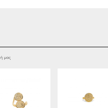
γή μας