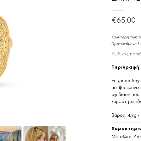
€65,00
Καλύτερη τιμή τ
Προτεινόμενη λι
Κωδικός προϊ
Περιγραφή 
Επίχρυσο δαχτ
μοτίβο εμπνευ
σχεδίαση που 
κομψότητα, ιδ
Βάρος: 4,9g •
Χαρακτηρισ
Μέταλλο:
Ασή