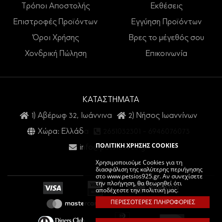
Τρόποι Αποστολής
Εκθέσεις
Επιστροφές Προϊόντων
Εγγύηση Προϊόντων
Όροι Χρήσης
Βρες το μέγεθός σου
Χονδρική Πώληση
Επικοινωνία
ΚΑΤΑΣΤΗΜΑΤΑ
1) Αβέρωφ 32, Ιωάννινα
2) Νήσος Ιωαννίνων
Χώρα: Ελλάδα
2651032301
-
6946076073
ΠΟΛΙΤΙΚΗ ΧΡΗΣΗΣ COOKIES
info@petsios925.gr
Χρησιμοποιούμε Cookies για τη
διασφάλιση της καλύτερης περιήγησης
στο www.petsios925.gr. Αν συνεχίσετε
την πλοήγηση, θα θεωρηθεί ότι
αποδέχεστε την πολιτική μας.
ΠΕΡΙΣΣΟΤΕΡΕΣ ΠΛΗΡΟΦΟΡΙΕΣ