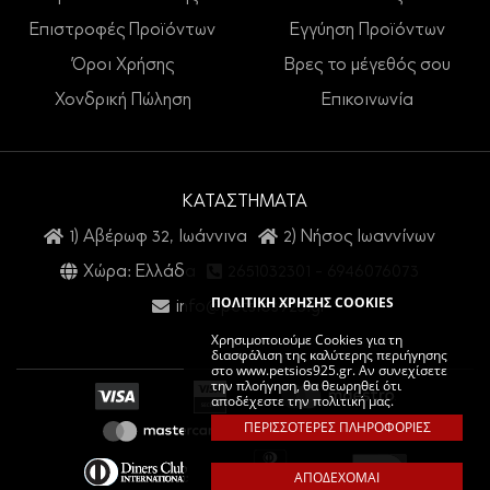
Επιστροφές Προϊόντων
Εγγύηση Προϊόντων
Όροι Χρήσης
Βρες το μέγεθός σου
Χονδρική Πώληση
Επικοινωνία
ΚΑΤΑΣΤΗΜΑΤΑ
1) Αβέρωφ 32, Ιωάννινα
2) Νήσος Ιωαννίνων
Χώρα: Ελλάδα
2651032301
-
6946076073
ΠΟΛΙΤΙΚΗ ΧΡΗΣΗΣ COOKIES
info@petsios925.gr
Χρησιμοποιούμε Cookies για τη
διασφάλιση της καλύτερης περιήγησης
στο www.petsios925.gr. Αν συνεχίσετε
την πλοήγηση, θα θεωρηθεί ότι
αποδέχεστε την πολιτική μας.
ΠΕΡΙΣΣΟΤΕΡΕΣ ΠΛΗΡΟΦΟΡΙΕΣ
ΑΠΟΔΕΧΟΜΑΙ