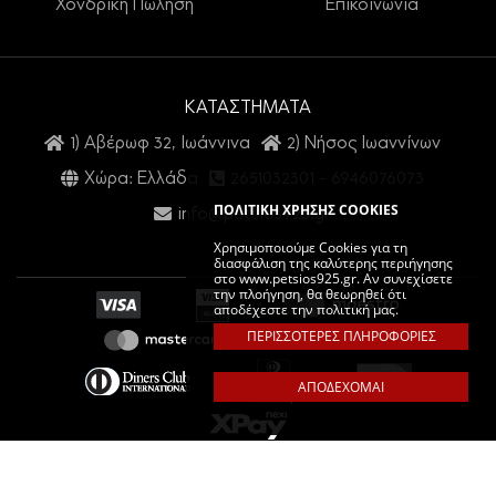
Χονδρική Πώληση
Επικοινωνία
ΚΑΤΑΣΤΗΜΑΤΑ
1) Αβέρωφ 32, Ιωάννινα
2) Νήσος Ιωαννίνων
Χώρα: Ελλάδα
2651032301
-
6946076073
ΠΟΛΙΤΙΚΗ ΧΡΗΣΗΣ COOKIES
info@petsios925.gr
Χρησιμοποιούμε Cookies για τη
διασφάλιση της καλύτερης περιήγησης
στο www.petsios925.gr. Αν συνεχίσετε
την πλοήγηση, θα θεωρηθεί ότι
αποδέχεστε την πολιτική μας.
ΠΕΡΙΣΣΟΤΕΡΕΣ ΠΛΗΡΟΦΟΡΙΕΣ
ΑΠΟΔΕΧΟΜΑΙ
PETSIOS925. COPYRIGHT © 2026 ALL RIGHTS RESERVED.