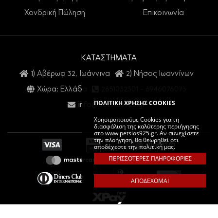
Χονδρική Πώληση
Επικοινωνία
ΚΑΤΑΣΤΗΜΑΤΑ
1) Αβέρωφ 32, Ιωάννινα
2) Νήσος Ιωαννίνων
Χώρα: Ελλάδα
2651032301
-
6946076073
ΠΟΛΙΤΙΚΗ ΧΡΗΣΗΣ COOKIES
info@petsios925.gr
Χρησιμοποιούμε Cookies για τη
διασφάλιση της καλύτερης περιήγησης
στο www.petsios925.gr. Αν συνεχίσετε
την πλοήγηση, θα θεωρηθεί ότι
αποδέχεστε την πολιτική μας.
ΠΕΡΙΣΣΟΤΕΡΕΣ ΠΛΗΡΟΦΟΡΙΕΣ
ΑΠΟΔΕΧΟΜΑΙ