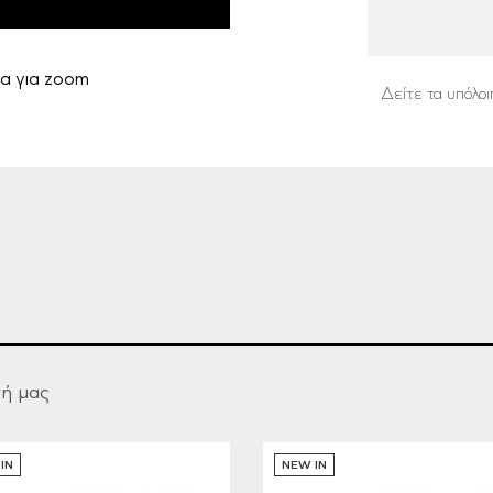
α για zoom
Δείτε τα υπόλοι
γή μας
IN
NEW IN