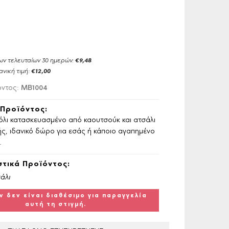
ων τελευταίων 30 ημερών:
€9,48
ανική τιμή:
€12,00
MB1004
όντος:
Προϊόντος:
όλι κατασκευασμένο από καουτσούκ και ατσάλι
ς, ιδανικό δώρο για εσάς ή κάποιο αγαπημένο
.
τικά Προϊόντος:
άλι
ν δεν είναι διαθέσιμο για παραγγελία
αυτή τη στιγμή.