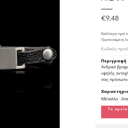
€9,48
Καλύτερη τιμή τ
Προτεινόμενη λι
Κωδικός προϊ
Περιγραφή 
Ανδρικό βραχι
υψηλής αντοχή
σας πρόσωπο
Χαρακτηρισ
Μέταλλο:
Ατσ
Το προϊό