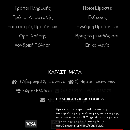
Τρόποι Πληρωμής
Ποιοι Είμαστε
Τρόποι Αποστολής
Εκθέσεις
Επιστροφές Προϊόντων
Εγγύηση Προϊόντων
Όροι Χρήσης
Βρες το μέγεθός σου
Χονδρική Πώληση
Επικοινωνία
ΚΑΤΑΣΤΗΜΑΤΑ
1) Αβέρωφ 32, Ιωάννινα
2) Νήσος Ιωαννίνων
Χώρα: Ελλάδα
2651032301
-
6946076073
ΠΟΛΙΤΙΚΗ ΧΡΗΣΗΣ COOKIES
info@petsios925.gr
Χρησιμοποιούμε Cookies για τη
διασφάλιση της καλύτερης περιήγησης
στο www.petsios925.gr. Αν συνεχίσετε
την πλοήγηση, θα θεωρηθεί ότι
αποδέχεστε την πολιτική μας.