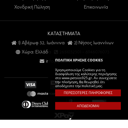
Χονδρική Πώληση
Επικοινωνία
ΚΑΤΑΣΤΗΜΑΤΑ
1) Αβέρωφ 32, Ιωάννινα
2) Νήσος Ιωαννίνων
Χώρα: Ελλάδα
2651032301
-
6946076073
ΠΟΛΙΤΙΚΗ ΧΡΗΣΗΣ COOKIES
info@petsios925.gr
Χρησιμοποιούμε Cookies για τη
διασφάλιση της καλύτερης περιήγησης
στο www.petsios925.gr. Αν συνεχίσετε
την πλοήγηση, θα θεωρηθεί ότι
αποδέχεστε την πολιτική μας.
ΠΕΡΙΣΣΟΤΕΡΕΣ ΠΛΗΡΟΦΟΡΙΕΣ
ΑΠΟΔΕΧΟΜΑΙ