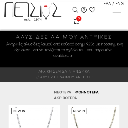
ΕΛΛ
/
ENG
0
ΑΛΥΣΊΔΕΣ ΛΑΙΜΟΎ ΑΝΤΡΙΚΈΣ
Αντρικές αλυσίδες λαιμού από καθαρό ασήμι 925ο με προσεγμένη
οξείδωση, για να τονίζεται το σχέδιο του, που παραμένει
αναλλοίωτη.
ΑΡΧΙΚΗ ΣΕΛΙΔΑ
ΑΝΔΡΙΚΑ
ΑΛΥΣΙΔΕΣ ΛΑΙΜΟΥ ΑΝΤΡΙΚΕΣ
ΝΕΟΤΕΡΑ
ΦΘΗΝΟΤΕΡΑ
ΑΚΡΙΒΟΤΕΡΑ
NEW IN
NEW IN